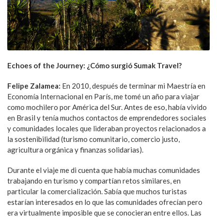
Echoes of the Journey: ¿Cómo surgió Sumak Travel?
Felipe Zalamea:
En 2010, después de terminar mi Maestría en
Economía Internacional en París, me tomé un año para viajar
como mochilero por América del Sur. Antes de eso, había vivido
en Brasil y tenía muchos contactos de emprendedores sociales
y comunidades locales que lideraban proyectos relacionados a
la sostenibilidad (turismo comunitario, comercio justo,
agricultura orgánica y finanzas solidarias).
Durante el viaje me di cuenta que había muchas comunidades
trabajando en turismo y compartían retos similares, en
particular la comercialización. Sabía que muchos turistas
estarían interesados en lo que las comunidades ofrecían pero
era virtualmente imposible que se conocieran entre ellos. Las